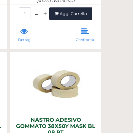
prezzo IVA inclusa
Quantità
Agg. Carrello
a
Dettagli
Confronta
NASTRO ADESIVO
L
GOMMATO 38X50Y MASK BL
08 RT