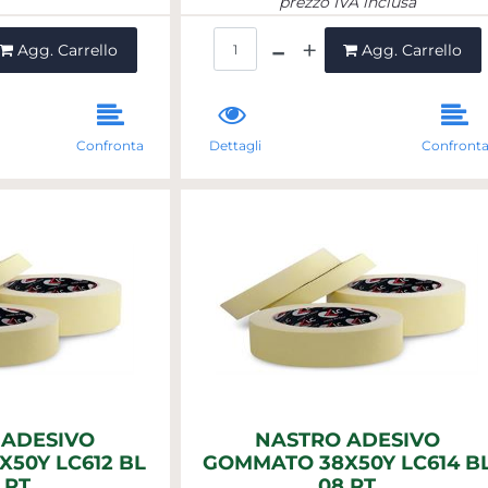
prezzo IVA inclusa
ntità
Quantità
Agg. Carrello
Agg. Carrello
Confronta
Dettagli
Confront
 ADESIVO
NASTRO ADESIVO
50Y LC612 BL
GOMMATO 38X50Y LC614 B
 RT
08 RT