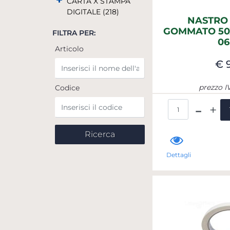
CARTA X STAMPA
DIGITALE (218)
NASTRO
GOMMATO 50X
FILTRA PER:
06
Articolo
€ 
prezzo I
Codice
Qua
Dettagli