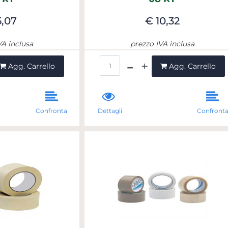
5,07
€ 10,32
VA inclusa
prezzo IVA inclusa
ntità
Quantità
Agg. Carrello
Agg. Carrello
Confronta
Dettagli
Confront