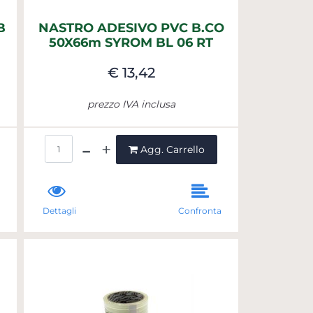
B
NASTRO ADESIVO PVC B.CO
50X66m SYROM BL 06 RT
€ 13,42
prezzo IVA inclusa
Quantità
Agg. Carrello
a
Dettagli
Confronta