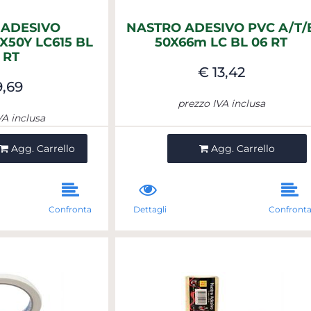
 ADESIVO
NASTRO ADESIVO PVC A/T/
50Y LC615 BL
50X66m LC BL 06 RT
 RT
€ 13,42
9,69
prezzo IVA inclusa
VA inclusa
ntità
Quantità
Agg. Carrello
Agg. Carrello
Confronta
Dettagli
Confront