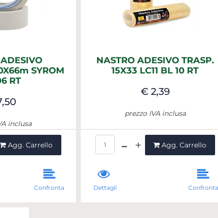
 ADESIVO
NASTRO ADESIVO TRASP.
50X66m SYROM
15X33 LC11 BL 10 RT
06 RT
€ 2,39
7,50
prezzo IVA inclusa
VA inclusa
ntità
Quantità
Agg. Carrello
Agg. Carrello
Confronta
Dettagli
Confront