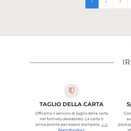
1
2
3
IR
TAGLIO DELLA CARTA
S
Offriamo il servizio di taglio della carta
Con
nel formato desiderato. La carta ti
sa
arriva pronta per essere stampata.
--->
packag
Approfondisci
a