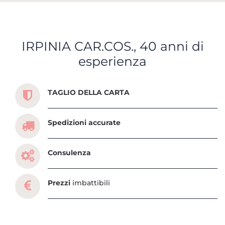
IRPINIA CAR.COS., 40 anni di
esperienza
Scopri tutti i servizi che ti abbiamo dedicato
TAGLIO DELLA CARTA
Spedizioni accurate
Consulenza
Prezzi
imbattibili