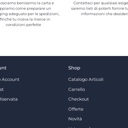
osciamo benissimo la carta e
Contattaci per qualsiasi esig
ppiamo come preparare un
saremo lieti di poterti fornire t
ing adeguato per le spedizioni,
informazioni che desider
ffinché tu riceva la merce in
condizioni perfette
unt
Shop
 Account
Catalogo Articoli
st
Carrello
Riservata
Checkout
Offerte
Novità