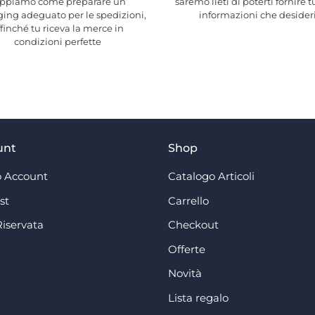
ppiamo come preparare un
saremo lieti di poterti fornire t
ing adeguato per le spedizioni,
informazioni che desider
ffinché tu riceva la merce in
condizioni perfette
unt
Shop
 Account
Catalogo Articoli
st
Carrello
Riservata
Checkout
Offerte
Novità
Lista regalo