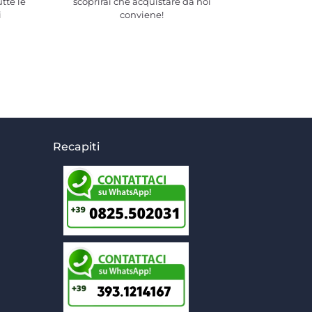
utte le
scoprirai che acquistare da noi
i
conviene!
Recapiti