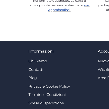
nel formato desiderato. La carta ti
sa
arriva pronta per essere stampata.
--->
packag
Approfondisci
a
Informazioni
Acco
Chi Siamo
Nuovo
Contatti
Wishli
Blog
Area 
Privacy e Cookie Policy
Termini e Condizioni
Spese di spedizione