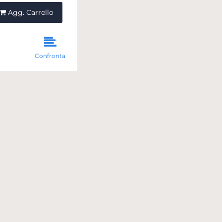
ntità
Agg. Carrello
Confronta