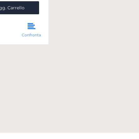
ntità
gg. Carrello
Confronta