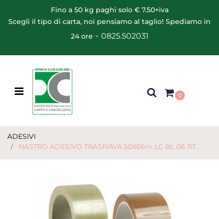
Fino a 50 kg paghi solo € 7.50+iva
Scegli il tipo di carta, noi pensiamo al taglio! Spediamo in
-
0825.502031
24 ore
Open menu
0
ADESIVI
NASTRO ADESIVO TRASP/AVA.50X66m LC BL 06 RT