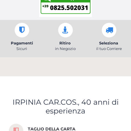
Pagamenti
Ritiro
Seleziona
Sicuri
in Negozio
il tuo Corriere
IRPINIA CAR.COS., 40 anni di
esperienza
Scopri tutti i servizi che ti abbiamo dedicato
TAGLIO DELLA CARTA