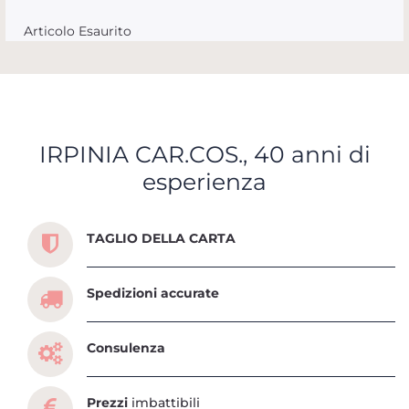
Articolo Esaurito
IRPINIA CAR.COS., 40 anni di
esperienza
Scopri tutti i servizi che ti abbiamo dedicato
TAGLIO DELLA CARTA
Spedizioni accurate
Consulenza
Prezzi
imbattibili