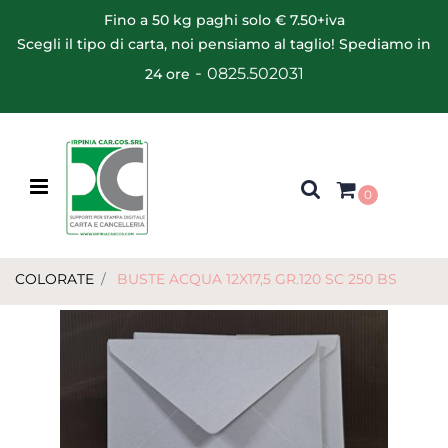
Fino a 50 kg paghi solo € 7.50+iva
Scegli il tipo di carta, noi pensiamo al taglio! Spediamo in
-
0825.502031
24 ore
Open menu
0
COLORATE
BUSTE ACQUA 12X17,5 GR.120 SC 250 BS