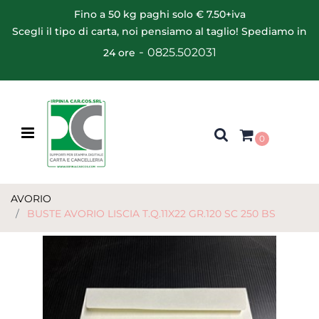
Fino a 50 kg paghi solo € 7.50+iva
Scegli il tipo di carta, noi pensiamo al taglio! Spediamo in
-
0825.502031
24 ore
Open menu
0
AVORIO
BUSTE AVORIO LISCIA T.Q.11X22 GR.120 SC 250 BS