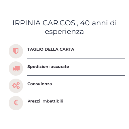
IRPINIA CAR.COS., 40 anni di
esperienza
Scopri tutti i servizi che ti abbiamo dedicato
TAGLIO DELLA CARTA
Spedizioni accurate
Consulenza
Prezzi
imbattibili