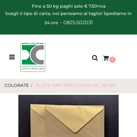
Fino a 50 kg paghi solo € 7.50+iva
Scegli il tipo di carta, noi pensiamo al taglio! Spediamo in
-
0825.502031
24 ore
Open menu
0
COLORATE
BUSTE ORO 12X17,5 GR.120 SC 250 BS