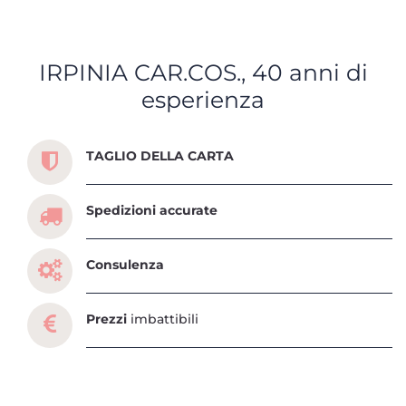
IRPINIA CAR.COS., 40 anni di
esperienza
Scopri tutti i servizi che ti abbiamo dedicato
TAGLIO DELLA CARTA
Spedizioni accurate
Consulenza
Prezzi
imbattibili