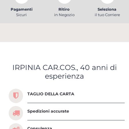
Pagamenti
Ritiro
Seleziona
Sicuri
in Negozio
il tuo Corriere
IRPINIA CAR.COS., 40 anni di
esperienza
Scopri tutti i servizi che ti abbiamo dedicato
TAGLIO DELLA CARTA
Spedizioni accurate
Consulenza