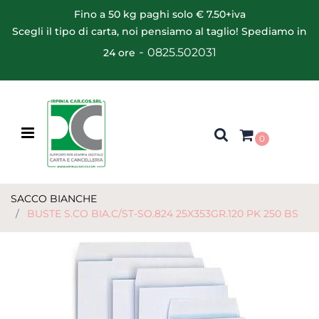
Fino a 50 kg paghi solo € 7.50+iva
Scegli il tipo di carta, noi pensiamo al taglio! Spediamo in
-
0825.502031
24 ore
Open menu
0
SACCO BIANCHE
BUSTE S.CO BIA.C/ST-SO.824 25X353GR.120 PK 250 BS