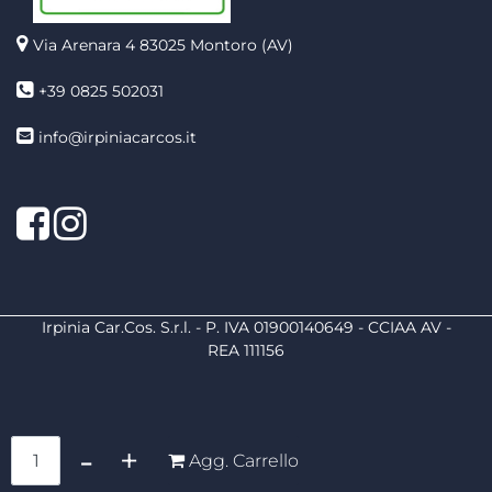
Via Arenara 4
83025 Montoro (AV)
+39 0825 502031
info@irpiniacarcos.it
Facebook
Instagram
Irpinia Car.Cos. S.r.l. - P. IVA 01900140649 - CCIAA AV -
REA 111156
Quantità
Agg. Carrello
Powered by
Passepartout
Designed by
4x4 System
- Soluzioni Informatiche d'Impresa