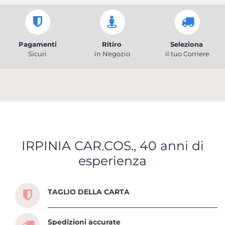
Pagamenti
Ritiro
Seleziona
Sicuri
in Negozio
il tuo Corriere
IRPINIA CAR.COS., 40 anni di
esperienza
Scopri tutti i servizi che ti abbiamo dedicato
TAGLIO DELLA CARTA
Spedizioni accurate