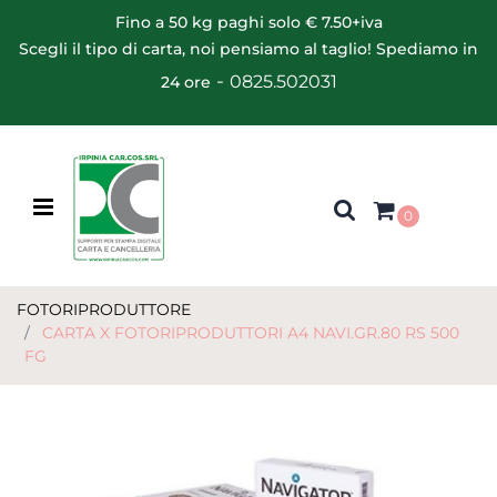
Fino a 50 kg paghi solo € 7.50+iva
Scegli il tipo di carta, noi pensiamo al taglio! Spediamo in
-
0825.502031
24 ore
Open menu
0
FOTORIPRODUTTORE
CARTA X FOTORIPRODUTTORI A4 NAVI.GR.80 RS 500
FG