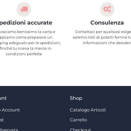
pedizioni accurate
Consulenza
osciamo benissimo la carta e
Contattaci per qualsiasi esig
ppiamo come preparare un
saremo lieti di poterti fornire t
ing adeguato per le spedizioni,
informazioni che desider
ffinché tu riceva la merce in
condizioni perfette
unt
Shop
 Account
Catalogo Articoli
st
Carrello
Riservata
Checkout