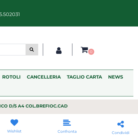
5.502031
0
ROTOLI
CANCELLERIA
TAGLIO CARTA
NEWS
ICO D/5 A4 COL.BREFIOC.CAD
Wishlist
Confronta
Condividi