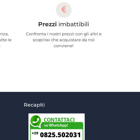
Prezzi
imbattibili
enza,
Confronta i nostri prezzi con gli altri e
utte le
scoprirai che acquistare da noi
i
conviene!
Recapiti