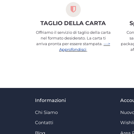
TAGLIO DELLA CARTA
S
Offriamo il servizio di taglio della carta
Con
nel formato desiderato. La carta ti
sa
arriva pronta per essere stampata.
--->
packag
Approfondisci
a
Informazioni
Acco
Chi Siamo
Nuovo
Contatti
Wishli
Blog
Area 