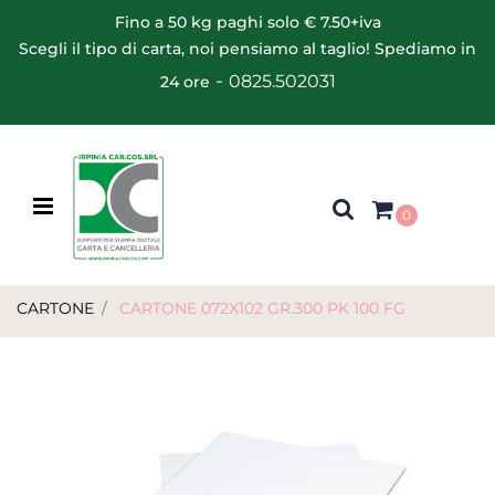
Fino a 50 kg paghi solo € 7.50+iva
Scegli il tipo di carta, noi pensiamo al taglio! Spediamo in
-
0825.502031
24 ore
Open menu
0
CARTONE
CARTONE 072X102 GR.300 PK 100 FG