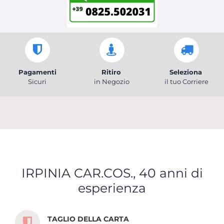
Pagamenti
Ritiro
Seleziona
Sicuri
in Negozio
il tuo Corriere
IRPINIA CAR.COS., 40 anni di
esperienza
Scopri tutti i servizi che ti abbiamo dedicato
TAGLIO DELLA CARTA