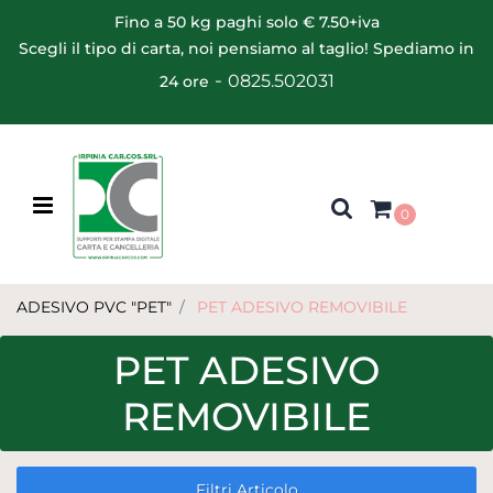
Fino a 50 kg paghi solo € 7.50+iva
Scegli il tipo di carta, noi pensiamo al taglio! Spediamo in
-
0825.502031
24 ore
Open menu
0
ADESIVO PVC "PET"
PET ADESIVO REMOVIBILE
PET ADESIVO
REMOVIBILE
Filtri Articolo