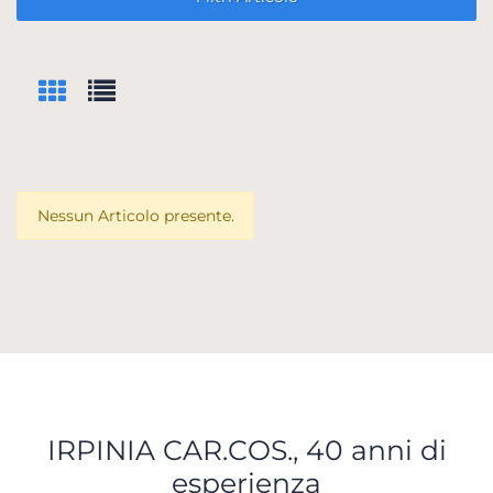
Nessun Articolo presente.
IRPINIA CAR.COS., 40 anni di
esperienza
Scopri tutti i servizi che ti abbiamo dedicato