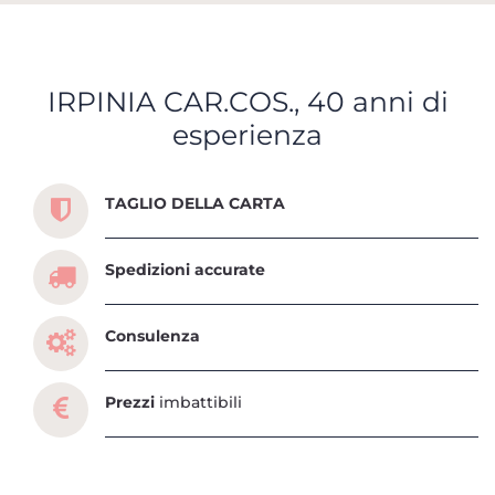
IRPINIA CAR.COS., 40 anni di
esperienza
Scopri tutti i servizi che ti abbiamo dedicato
TAGLIO DELLA CARTA
Spedizioni accurate
Consulenza
Prezzi
imbattibili