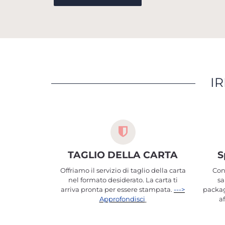
IR
TAGLIO DELLA CARTA
S
Offriamo il servizio di taglio della carta
Con
nel formato desiderato. La carta ti
sa
arriva pronta per essere stampata.
--->
packag
Approfondisci
a