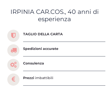
IRPINIA CAR.COS., 40 anni di
esperienza
Scopri tutti i servizi che ti abbiamo dedicato
TAGLIO DELLA CARTA
Spedizioni accurate
Consulenza
Prezzi
imbattibili