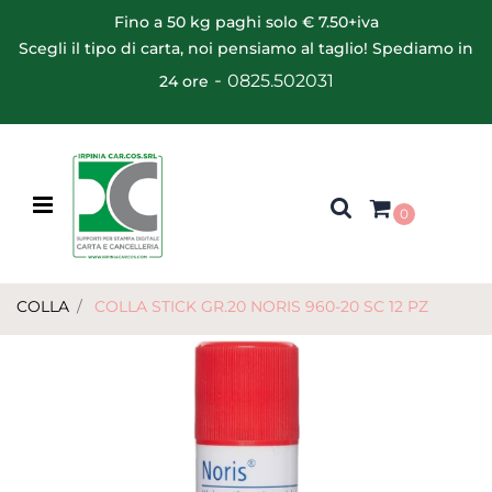
Fino a 50 kg paghi solo € 7.50+iva
Scegli il tipo di carta, noi pensiamo al taglio! Spediamo in
-
0825.502031
24 ore
Open menu
0
COLLA
COLLA STICK GR.20 NORIS 960-20 SC 12 PZ