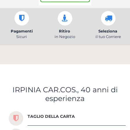
Pagamenti
Ritiro
Seleziona
Sicuri
in Negozio
il tuo Corriere
IRPINIA CAR.COS., 40 anni di
esperienza
Scopri tutti i servizi che ti abbiamo dedicato
TAGLIO DELLA CARTA