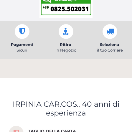
Pagamenti
Ritiro
Seleziona
Sicuri
in Negozio
il tuo Corriere
IRPINIA CAR.COS., 40 anni di
esperienza
Scopri tutti i servizi che ti abbiamo dedicato
TAGLIO DELLA CARTA