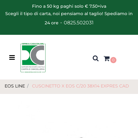
Fino a 50 kg paghi solo € 7.50+iva
Scegli il tipo di carta, noi pensiamo al taglio! Spediamo in
-
0825.502031
24 ore
Open menu
0
EOS LINE
CUSCINETTO X EOS C/20 38X14 EXPRES CAD