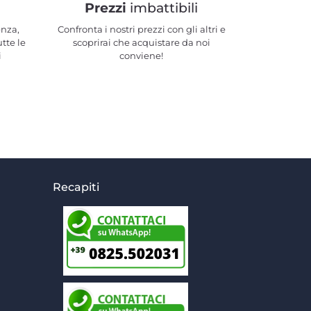
Prezzi
imbattibili
enza,
Confronta i nostri prezzi con gli altri e
utte le
scoprirai che acquistare da noi
i
conviene!
Recapiti