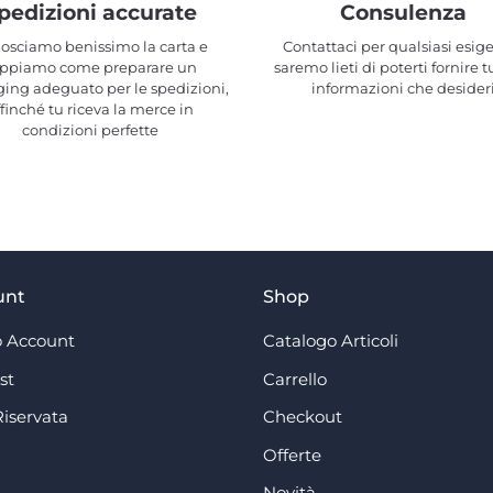
pedizioni accurate
Consulenza
osciamo benissimo la carta e
Contattaci per qualsiasi esig
ppiamo come preparare un
saremo lieti di poterti fornire t
ing adeguato per le spedizioni,
informazioni che desider
ffinché tu riceva la merce in
condizioni perfette
unt
Shop
 Account
Catalogo Articoli
st
Carrello
Riservata
Checkout
Offerte
Novità