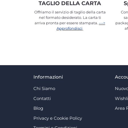
TAGLIO DELLA CARTA
S
Offriamo il servizio di taglio della carta
Con
nel formato desiderato. La carta ti
sa
arriva pronta per essere stampata.
--->
packag
Approfondisci
a
Informazioni
Acco
Chi Siamo
Nuovo
Contatti
Wishli
Blog
Area 
Privacy e Cookie Policy
Termini e Condizioni