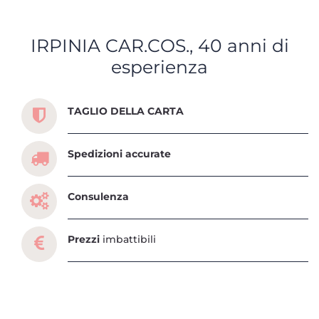
IRPINIA CAR.COS., 40 anni di
esperienza
Scopri tutti i servizi che ti abbiamo dedicato
TAGLIO DELLA CARTA
Spedizioni accurate
Consulenza
Prezzi
imbattibili