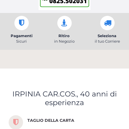
Pagamenti
Ritiro
Seleziona
Sicuri
in Negozio
il tuo Corriere
IRPINIA CAR.COS., 40 anni di
esperienza
Scopri tutti i servizi che ti abbiamo dedicato
TAGLIO DELLA CARTA