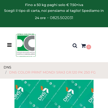
Fino a 50 kg paghi solo € 7.50+iva
Scegli il tipo di carta, noi pensiamo al taglio! Spediamo in
-
0825.502031
24 ore
Open menu
0
DNS
DNS COLOR PRINT MONDI SRA3 GR.120 PK 250 FG