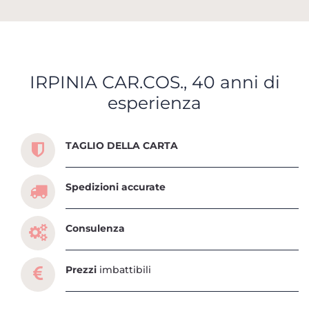
IRPINIA CAR.COS., 40 anni di
esperienza
Scopri tutti i servizi che ti abbiamo dedicato
TAGLIO DELLA CARTA
Spedizioni accurate
Consulenza
Prezzi
imbattibili