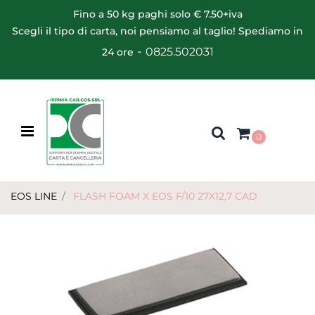
Fino a 50 kg paghi solo € 7.50+iva
Scegli il tipo di carta, noi pensiamo al taglio! Spediamo in
-
0825.502031
24 ore
Open menu
0
EOS LINE
FLASH FOAM X EOS F/10 27X12,7 CAD