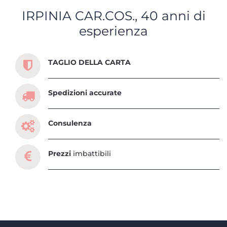
IRPINIA CAR.COS., 40 anni di
esperienza
Scopri tutti i servizi che ti abbiamo dedicato
TAGLIO DELLA CARTA
Spedizioni accurate
Consulenza
Prezzi
imbattibili