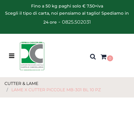
Fino a 50 kg paghi solo € 7.50+iva
Scegli il tipo di carta, noi pensiamo al taglio! Spediamo in
-
0825.502031
24 ore
Open menu
0
CUTTER & LAME
LAME X CUTTER PICCOLE MB-301 BL 10 PZ