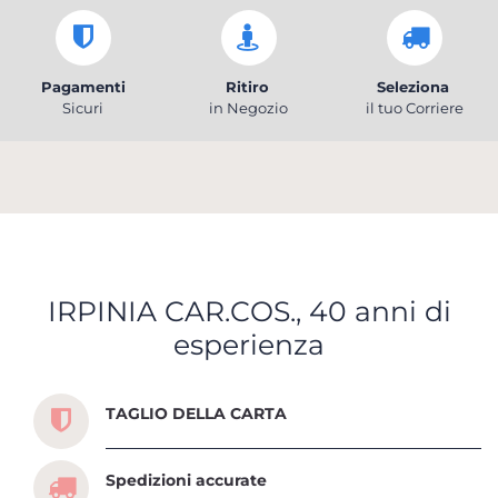
Pagamenti
Ritiro
Seleziona
Sicuri
in Negozio
il tuo Corriere
IRPINIA CAR.COS., 40 anni di
esperienza
Scopri tutti i servizi che ti abbiamo dedicato
TAGLIO DELLA CARTA
Spedizioni accurate