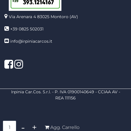
Via Arenara 4
83025 Montoro (AV)
+39 0825 502031
info@irpiniacarcos.it
Facebook
Instagram
Irpinia Car.Cos. S.r.l. - P. IVA 01900140649 - CCIAA AV -
REA 111156
Quantità
Agg. Carrello
Powered by
Passepartout