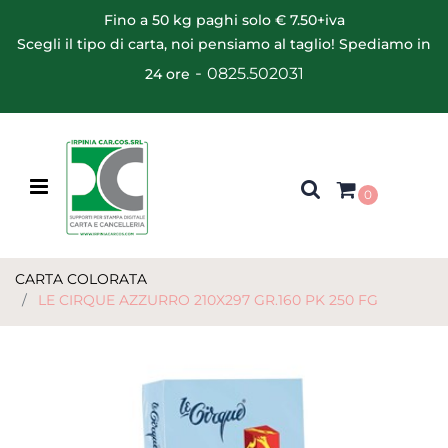
Fino a 50 kg paghi solo € 7.50+iva
Scegli il tipo di carta, noi pensiamo al taglio! Spediamo in
-
0825.502031
24 ore
Open menu
0
CARTA COLORATA
LE CIRQUE AZZURRO 210X297 GR.160 PK 250 FG