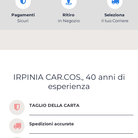
Pagamenti
Ritiro
Seleziona
Sicuri
in Negozio
il tuo Corriere
IRPINIA CAR.COS., 40 anni di
esperienza
Scopri tutti i servizi che ti abbiamo dedicato
TAGLIO DELLA CARTA
Spedizioni accurate