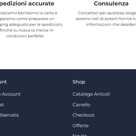
pedizioni accurate
Consulenza
osciamo benissimo la carta e
Contattaci per qualsiasi esig
ppiamo come preparare un
saremo lieti di poterti fornire t
ing adeguato per le spedizioni,
informazioni che desider
ffinché tu riceva la merce in
condizioni perfette
unt
Shop
 Account
Catalogo Articoli
st
Carrello
Riservata
Checkout
Offerte
Novità