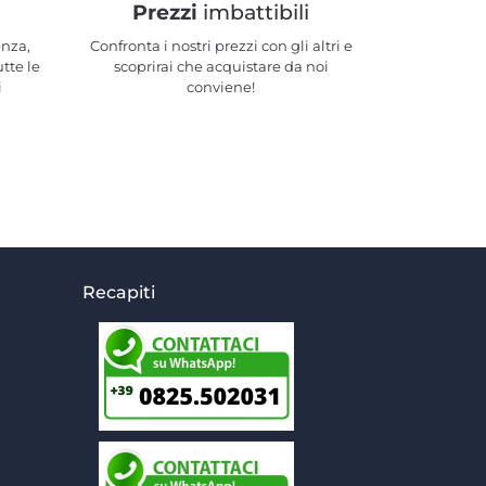
Prezzi
imbattibili
enza,
Confronta i nostri prezzi con gli altri e
utte le
scoprirai che acquistare da noi
i
conviene!
Recapiti