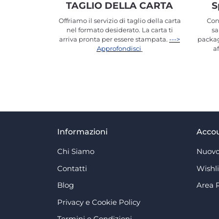
TAGLIO DELLA CARTA
S
Offriamo il servizio di taglio della carta
Con
nel formato desiderato. La carta ti
sa
arriva pronta per essere stampata.
--->
packag
Approfondisci
a
Informazioni
Acco
Chi Siamo
Nuovo
Contatti
Wishli
Blog
Area 
Privacy e Cookie Policy
Termini e Condizioni