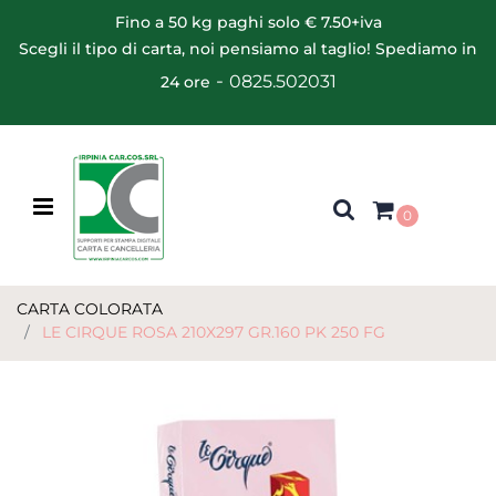
Fino a 50 kg paghi solo € 7.50+iva
Scegli il tipo di carta, noi pensiamo al taglio! Spediamo in
-
0825.502031
24 ore
Open menu
0
CARTA COLORATA
LE CIRQUE ROSA 210X297 GR.160 PK 250 FG