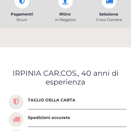
Pagamenti
Ritiro
Seleziona
Sicuri
in Negozio
il tuo Corriere
IRPINIA CAR.COS., 40 anni di
esperienza
Scopri tutti i servizi che ti abbiamo dedicato
TAGLIO DELLA CARTA
Spedizioni accurate