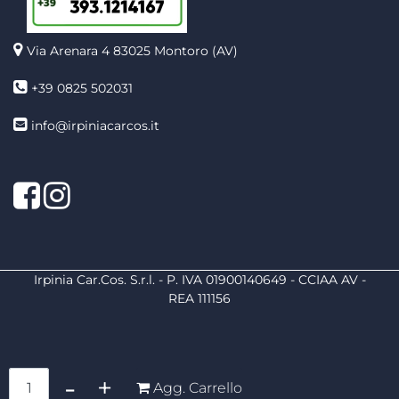
Via Arenara 4
83025 Montoro (AV)
+39 0825 502031
info@irpiniacarcos.it
Facebook
Instagram
Irpinia Car.Cos. S.r.l. - P. IVA 01900140649 - CCIAA AV -
REA 111156
Quantità
Agg. Carrello
Powered by
Passepartout