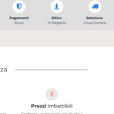
Pagamenti
Ritiro
Seleziona
Sicuri
in Negozio
il tuo Corriere
nza
Prezzi
imbattibili
enza,
Confronta i nostri prezzi con gli altri e