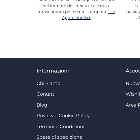
nel formato desiderato. La carta ti
sa
arriva pronta per essere stampata.
--->
packag
Approfondisci
a
Informazioni
Acco
Chi Siamo
Nuovo
Contatti
Wishli
Blog
Area 
Privacy e Cookie Policy
Termini e Condizioni
Spese di spedizione