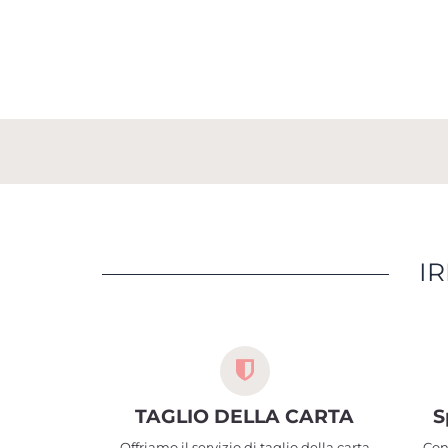
IR
TAGLIO DELLA CARTA
S
Offriamo il servizio di taglio della carta
Con