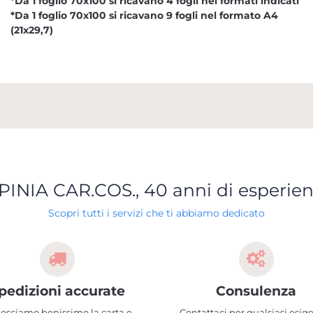
*Da 1 foglio 70x100 si ricavano 4 fogli nei formati indicati
*Da 1 foglio 70x100 si ricavano 9 fogli nel formato A4
(21x29,7)
PINIA CAR.COS., 40 anni di esperie
Scopri tutti i servizi che ti abbiamo dedicato
pedizioni accurate
Consulenza
osciamo benissimo la carta e
Contattaci per qualsiasi esig