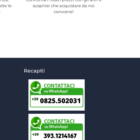
utte le
scoprirai che acquistare da noi
i
conviene!
Recapiti