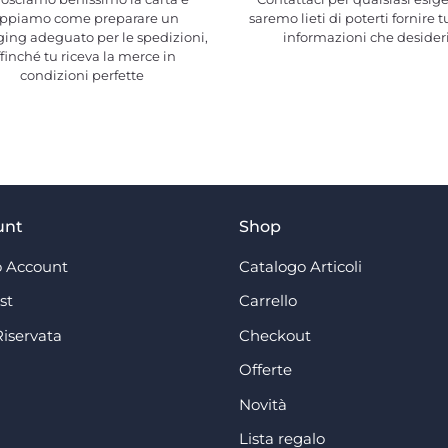
ppiamo come preparare un
saremo lieti di poterti fornire t
ing adeguato per le spedizioni,
informazioni che desider
ffinché tu riceva la merce in
condizioni perfette
unt
Shop
 Account
Catalogo Articoli
st
Carrello
Riservata
Checkout
Offerte
Novità
Lista regalo