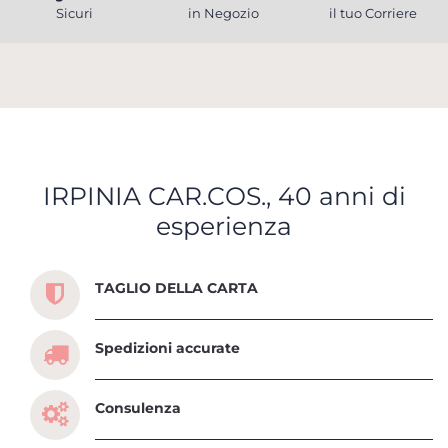
Sicuri
in Negozio
il tuo Corriere
IRPINIA CAR.COS., 40 anni di
esperienza
Scopri tutti i servizi che ti abbiamo dedicato
TAGLIO DELLA CARTA
Spedizioni accurate
Consulenza