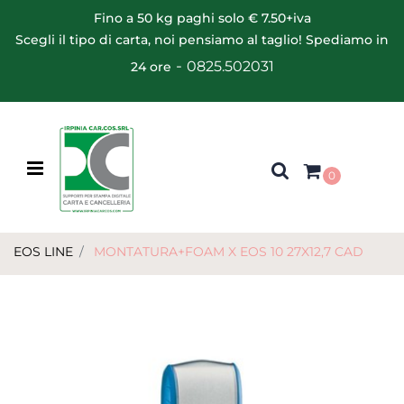
Fino a 50 kg paghi solo € 7.50+iva
Scegli il tipo di carta, noi pensiamo al taglio! Spediamo in
-
0825.502031
24 ore
Open menu
0
EOS LINE
MONTATURA+FOAM X EOS 10 27X12,7 CAD