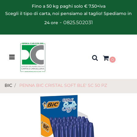
Fino a 50 kg paghi solo € 7.50+iva
Scegli il tipo di carta, noi pensiamo al taglio! Spediamo in
-
0825.502031
24 ore
Open menu
0
BIC
PENNA BIC CRISTAL SOFT BLE' SC 50 PZ