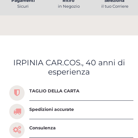
Pagamenti
Ritiro
Seleziona
Sicuri
in Negozio
il tuo Corriere
IRPINIA CAR.COS., 40 anni di
esperienza
Scopri tutti i servizi che ti abbiamo dedicato
TAGLIO DELLA CARTA
Spedizioni accurate
Consulenza