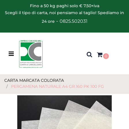
Fino a 50 kg paghi solo € 7.50+iva
Scegli il tipo di carta, noi pensiamo al taglio! Spediamo in
-
0825.502031
24 ore
Open menu
0
CARTA MARCATA COLORATA
PERGAMENA NATURALE A4 GR.160 PK 100 FG