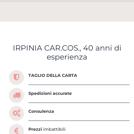
IRPINIA CAR.COS., 40 anni di
esperienza
Scopri tutti i servizi che ti abbiamo dedicato
TAGLIO DELLA CARTA
Spedizioni accurate
Consulenza
Prezzi
imbattibili