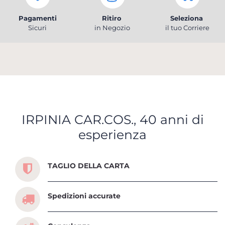
Pagamenti
Ritiro
Seleziona
Sicuri
in Negozio
il tuo Corriere
IRPINIA CAR.COS., 40 anni di
esperienza
Scopri tutti i servizi che ti abbiamo dedicato
TAGLIO DELLA CARTA
Spedizioni accurate