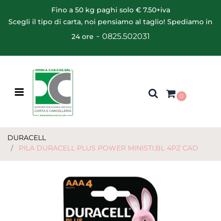
Fino a 50 kg paghi solo € 7.50+iva
Scegli il tipo di carta, noi pensiamo al taglio! Spediamo in
-
0825.502031
24 ore
Open menu
0
DURACELL
PILA DURACELL PLUS POWER MINISTI.BL 4PZ CAD