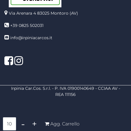
Via Arenara 4
83025 Montoro (AV)
+39 0825 502031
info@irpiniacarcos.it
Facebook
Instagram
Irpinia Car.Cos. S.r.l. - P. IVA 01900140649 - CCIAA AV -
REA 111156
Quantità
Agg. Carrello
Powered by
Passepartout
Designed by
4x4 System
- Soluzioni Informatiche d'Impresa