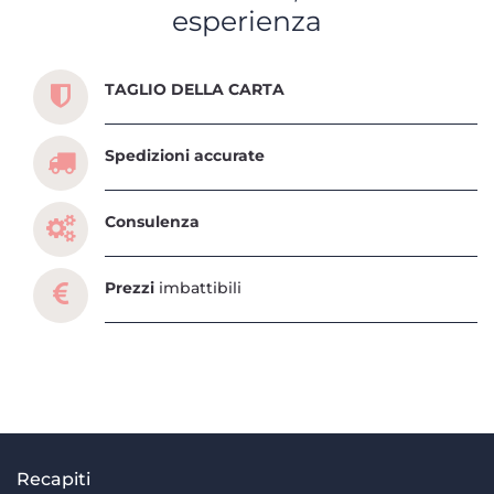
esperienza
Scopri tutti i servizi che ti abbiamo dedicato
TAGLIO DELLA CARTA
Spedizioni accurate
Consulenza
Prezzi
imbattibili
Recapiti