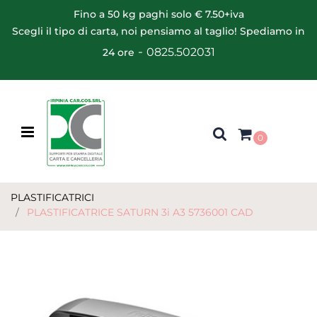
Fino a 50 kg paghi solo € 7.50+iva
Scegli il tipo di carta, noi pensiamo al taglio! Spediamo in
-
0825.502031
24 ore
Open menu
0
PLASTIFICATRICI
PLASTIFICATRICE SATURN 3i A3 5736001 CAD