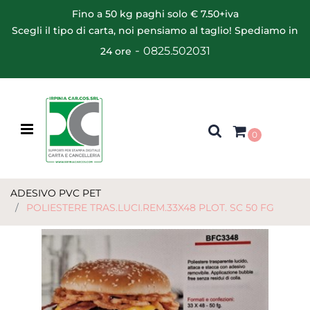
Fino a 50 kg paghi solo € 7.50+iva
Scegli il tipo di carta, noi pensiamo al taglio! Spediamo in
-
0825.502031
24 ore
Open menu
0
ADESIVO PVC PET
POLIESTERE TRAS.LUCI.REM.33X48 PLOT. SC 50 FG