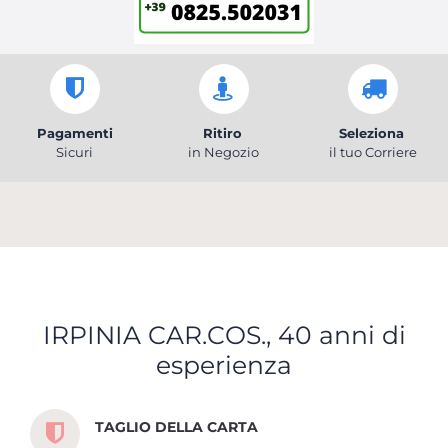
Pagamenti
Ritiro
Seleziona
Sicuri
in Negozio
il tuo Corriere
IRPINIA CAR.COS., 40 anni di
esperienza
Scopri tutti i servizi che ti abbiamo dedicato
TAGLIO DELLA CARTA