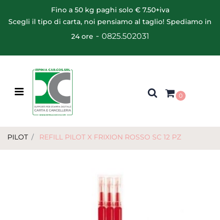
Fino a 50 kg paghi solo € 7.50+iva
Scegli il tipo di carta, noi pensiamo al taglio! Spediamo in
-
0825.502031
24 ore
Open menu
0
PILOT
REFILL PILOT X FRIXION ROSSO SC 12 PZ