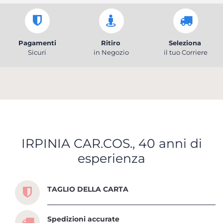
Pagamenti
Ritiro
Seleziona
Sicuri
in Negozio
il tuo Corriere
IRPINIA CAR.COS., 40 anni di
esperienza
Scopri tutti i servizi che ti abbiamo dedicato
TAGLIO DELLA CARTA
Spedizioni accurate