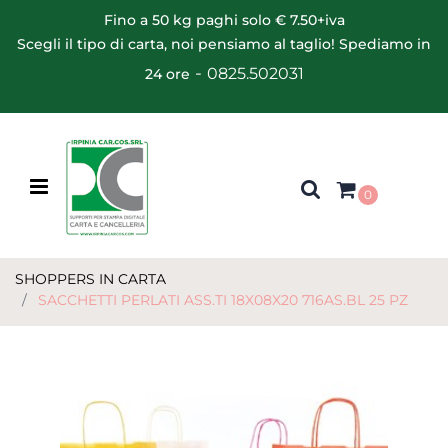
Fino a 50 kg paghi solo € 7.50+iva
Scegli il tipo di carta, noi pensiamo al taglio! Spediamo in
-
0825.502031
24 ore
Open menu
0
SHOPPERS IN CARTA
SACCHETTI PERLATI ASS.TI 18X08X20 716AS.BL 25 PZ