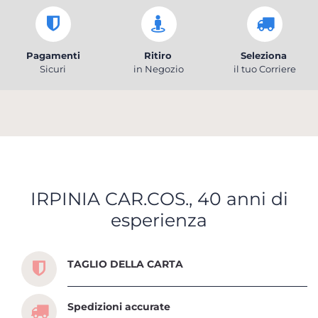
Pagamenti
Ritiro
Seleziona
Sicuri
in Negozio
il tuo Corriere
IRPINIA CAR.COS., 40 anni di
esperienza
Scopri tutti i servizi che ti abbiamo dedicato
TAGLIO DELLA CARTA
Spedizioni accurate