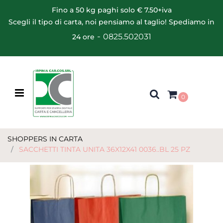
Fino a 50 kg paghi solo € 7.50+iva
Scegli il tipo di carta, noi pensiamo al taglio! Spediamo in
-
0825.502031
24 ore
Open menu
0
SHOPPERS IN CARTA
SACCHETTI TINTA UNITA 36X12X41 0036..BL 25 PZ