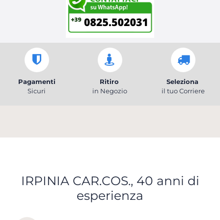
Pagamenti
Ritiro
Seleziona
Sicuri
in Negozio
il tuo Corriere
IRPINIA CAR.COS., 40 anni di
esperienza
Scopri tutti i servizi che ti abbiamo dedicato