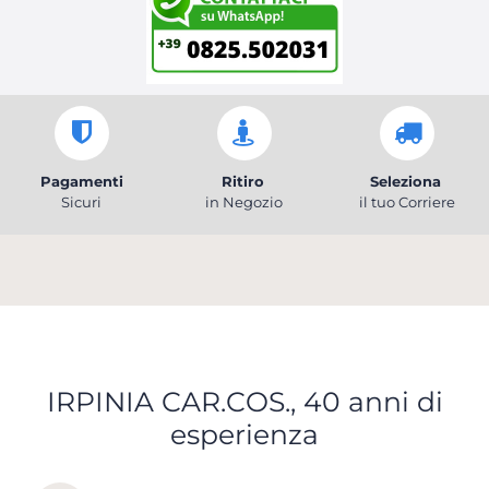
Pagamenti
Ritiro
Seleziona
Sicuri
in Negozio
il tuo Corriere
IRPINIA CAR.COS., 40 anni di
esperienza
Scopri tutti i servizi che ti abbiamo dedicato