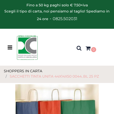
Fino a 50 kg paghi solo € 7.50+iva
Scegli il tipo di carta, noi pensiamo al taglio! Spediamo in
-
0825.502031
24 ore
Open menu
0
SHOPPERS IN CARTA
SACCHETTI TINTA UNITA 44X14X50 0044..BL 25 PZ