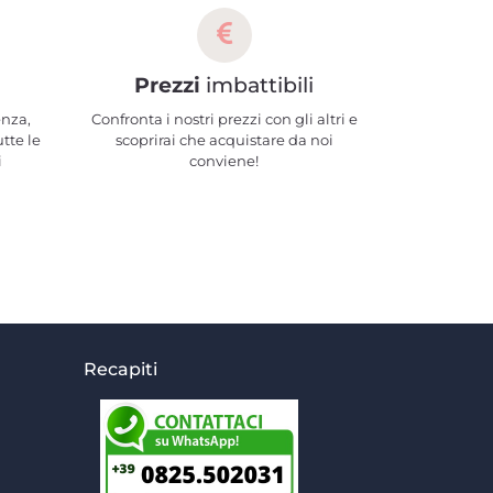
Prezzi
imbattibili
enza,
Confronta i nostri prezzi con gli altri e
utte le
scoprirai che acquistare da noi
i
conviene!
Recapiti