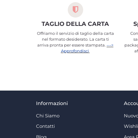
TAGLIO DELLA CARTA
S
Offriamo il servizio di taglio della carta
Con
nel formato desiderato. La carta ti
sa
arriva pronta per essere stampata.
--->
packag
Approfondisci
a
Informazioni
Acco
Chi Siamo
Nuovo
Contatti
Wishli
Blog
Area 