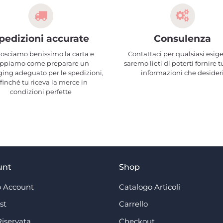
pedizioni accurate
Consulenza
osciamo benissimo la carta e
Contattaci per qualsiasi esig
ppiamo come preparare un
saremo lieti di poterti fornire t
ing adeguato per le spedizioni,
informazioni che desider
ffinché tu riceva la merce in
condizioni perfette
unt
Shop
 Account
Catalogo Articoli
st
Carrello
Riservata
Checkout