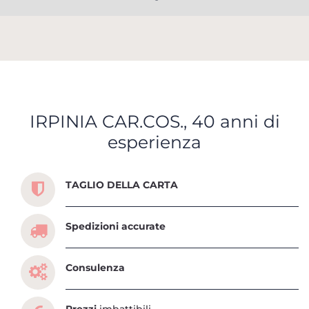
IRPINIA CAR.COS., 40 anni di
esperienza
Scopri tutti i servizi che ti abbiamo dedicato
TAGLIO DELLA CARTA
Spedizioni accurate
Consulenza