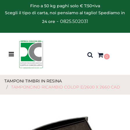
Fino a 50 kg paghi solo € 7.50+iva
Scegli il tipo di carta, noi pensiamo al taglio! Spediamo in
-
0825.502031
24 ore
Open menu
0
TAMPONI TIMBRI IN RESINA
TAMPONCINO RICAMBIO COLOP E/2600 X 2660 CAD