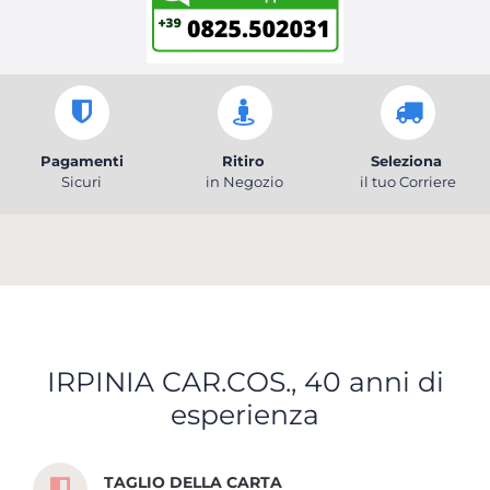
Pagamenti
Ritiro
Seleziona
Sicuri
in Negozio
il tuo Corriere
IRPINIA CAR.COS., 40 anni di
esperienza
Scopri tutti i servizi che ti abbiamo dedicato
TAGLIO DELLA CARTA