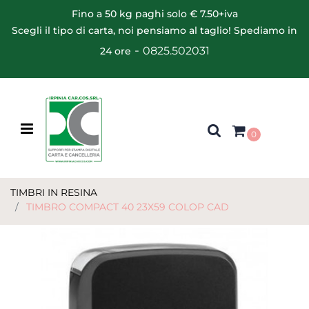
Fino a 50 kg paghi solo € 7.50+iva
Scegli il tipo di carta, noi pensiamo al taglio! Spediamo in
-
0825.502031
24 ore
Open menu
0
TIMBRI IN RESINA
TIMBRO COMPACT 40 23X59 COLOP CAD