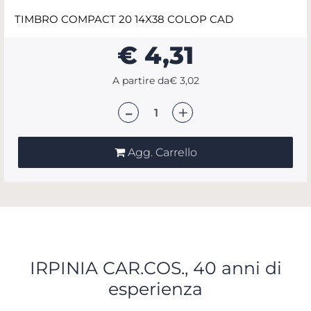
TIMBRO COMPACT 20 14X38 COLOP CAD
€ 4,31
A partire da
€ 3,02
Quantità
Agg. Carrello
IRPINIA CAR.COS., 40 anni di
esperienza
Scopri tutti i servizi che ti abbiamo dedicato