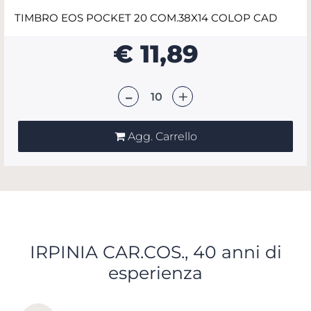
TIMBRO EOS POCKET 20 COM.38X14 COLOP CAD
€ 11,89
Quantità
Agg. Carrello
IRPINIA CAR.COS., 40 anni di
esperienza
Scopri tutti i servizi che ti abbiamo dedicato