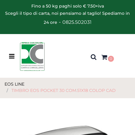
Fino a 50 kg paghi solo € 7.50+iva
Scegli il tipo di carta, noi pensiamo al taglio! Spediamo in
-
0825.502031
24 ore
Open menu
0
EOS LINE
TIMBRO EOS POCKET 30 COM.51X18 COLOP CAD