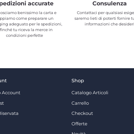
pedizioni accurate
Consulenza
osciamo benissimo la carta e
Contattaci per qualsiasi esig
ppiamo come preparare un
saremo lieti di poterti fornire t
ing adeguato per le spedizioni,
informazioni che desider
ffinché tu riceva la merce in
condizioni perfette
unt
Shop
 Account
Catalogo Articoli
st
Carrello
Riservata
Checkout
Offerte
Novità