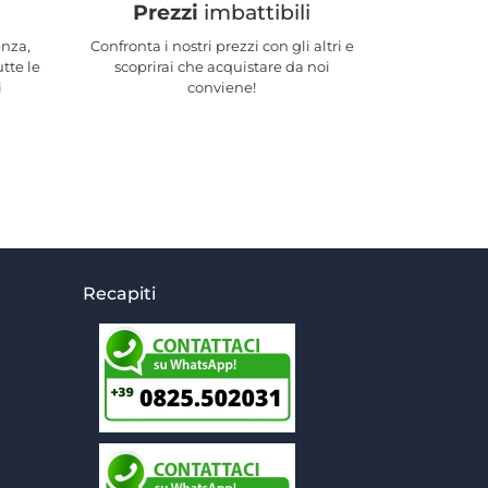
Prezzi
imbattibili
enza,
Confronta i nostri prezzi con gli altri e
utte le
scoprirai che acquistare da noi
i
conviene!
Recapiti