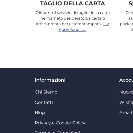
TAGLIO DELLA CARTA
S
Offriamo il servizio di taglio della carta
Con
nel formato desiderato. La carta ti
sa
arriva pronta per essere stampata.
--->
packag
Approfondisci
a
Informazioni
Acco
Chi Siamo
Nuovo
Contatti
Wishli
Blog
Area 
Privacy e Cookie Policy
Termini e Condizioni