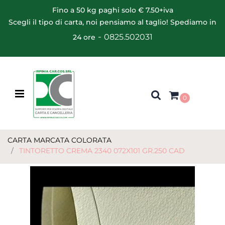
Fino a 50 kg paghi solo € 7.50+iva
Scegli il tipo di carta, noi pensiamo al taglio! Spediamo in
-
0825.502031
24 ore
Open menu
0
CARTA MARCATA COLORATA
TINTORETTO CREMA 2340 072X101 GR.250 CAD