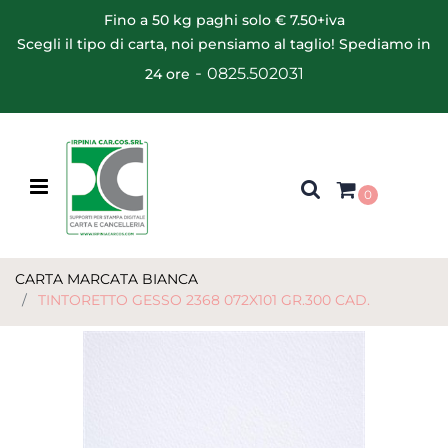
Fino a 50 kg paghi solo € 7.50+iva
Scegli il tipo di carta, noi pensiamo al taglio! Spediamo in
-
0825.502031
24 ore
Open menu
0
CARTA MARCATA BIANCA
TINTORETTO GESSO 2368 072X101 GR.300 CAD.