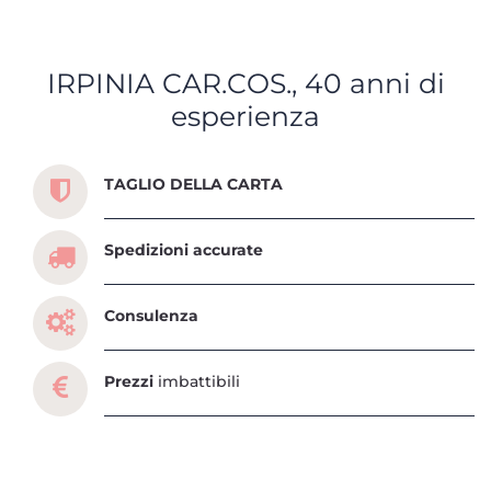
IRPINIA CAR.COS., 40 anni di
esperienza
Scopri tutti i servizi che ti abbiamo dedicato
TAGLIO DELLA CARTA
Spedizioni accurate
Consulenza
Prezzi
imbattibili