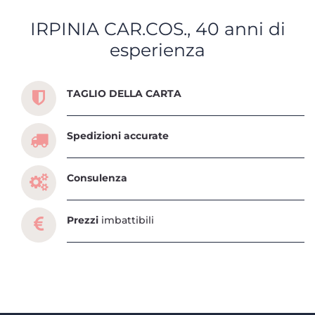
IRPINIA CAR.COS., 40 anni di
esperienza
Scopri tutti i servizi che ti abbiamo dedicato
TAGLIO DELLA CARTA
Spedizioni accurate
Consulenza
Prezzi
imbattibili