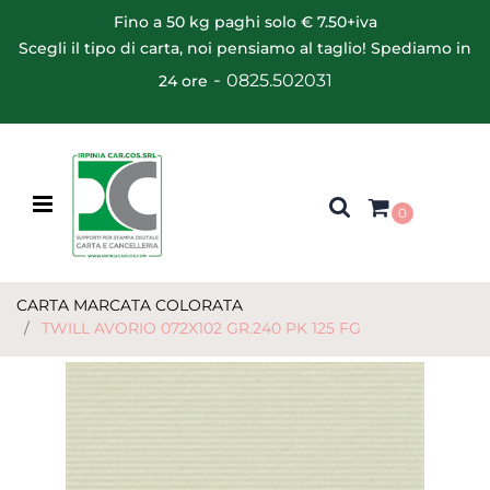
Fino a 50 kg paghi solo € 7.50+iva
Scegli il tipo di carta, noi pensiamo al taglio! Spediamo in
-
0825.502031
24 ore
Open menu
0
CARTA MARCATA COLORATA
TWILL AVORIO 072X102 GR.240 PK 125 FG