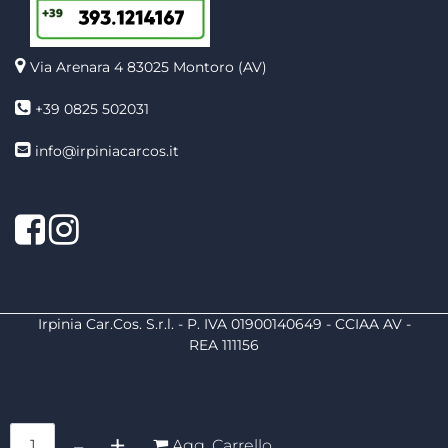
Via Arenara 4
83025 Montoro (AV)
+39 0825 502031
info@irpiniacarcos.it
Facebook
Instagram
Irpinia Car.Cos. S.r.l. - P. IVA 01900140649 - CCIAA AV -
REA 111156
Quantità
Agg. Carrello
Powered by
Passepartout