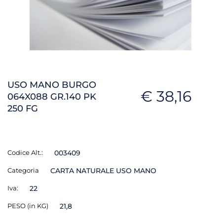
USO MANO BURGO
€ 38,16
064X088 GR.140 PK
250 FG
Codice Alt.:
003409
Categoria
CARTA NATURALE USO MANO
Iva:
22
PESO (in KG)
21,8