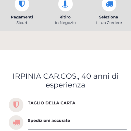
Pagamenti
Ritiro
Seleziona
Sicuri
in Negozio
il tuo Corriere
IRPINIA CAR.COS., 40 anni di
esperienza
Scopri tutti i servizi che ti abbiamo dedicato
TAGLIO DELLA CARTA
Spedizioni accurate