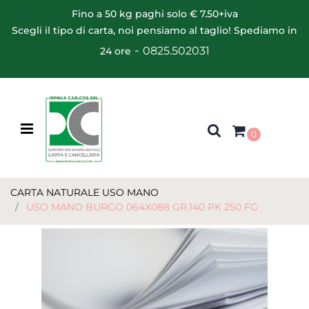
Fino a 50 kg paghi solo € 7.50+iva
Scegli il tipo di carta, noi pensiamo al taglio! Spediamo in
-
0825.502031
24 ore
Open menu
0
CARTA NATURALE USO MANO
USO MANO BURGO 064X088 GR.140 PK 250 FG