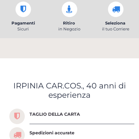
Pagamenti
Ritiro
Seleziona
Sicuri
in Negozio
il tuo Corriere
IRPINIA CAR.COS., 40 anni di
esperienza
Scopri tutti i servizi che ti abbiamo dedicato
TAGLIO DELLA CARTA
Spedizioni accurate