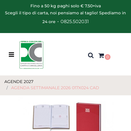
Fino a 50 kg paghi solo € 7.50+iva
Scegli il tipo di carta, noi pensiamo al taglio! Spediamo in
-
0825.502031
24 ore
Open menu
0
AGENDE 2027
AGENDA SETTIMANALE 2026 017X024 CAD